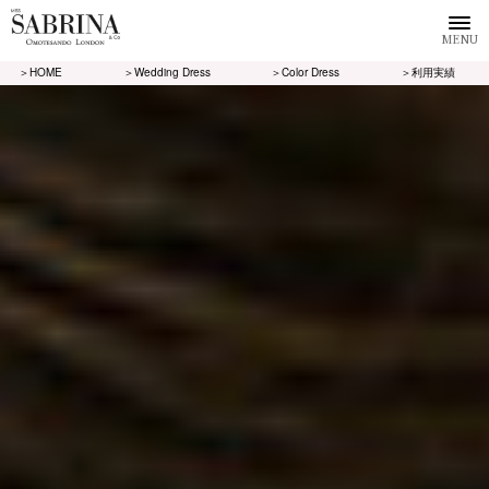
MENU
＞HOME
＞Wedding Dress
＞Color Dress
＞利用実績