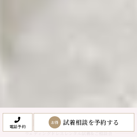
試着相談を予約する
Sabrina News & Topics
お得
電話予約
ウェディングドレスレンタル試着&ご相談会