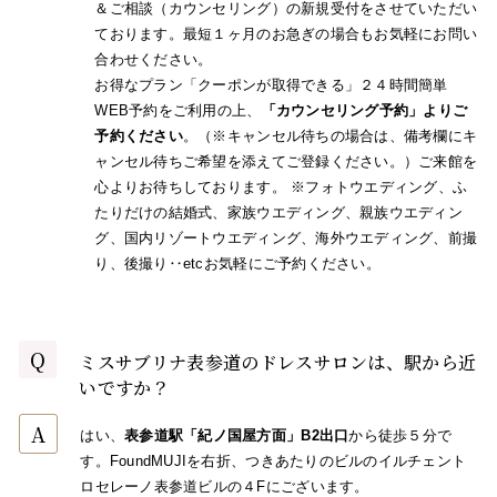
＆ご相談（カウンセリング）の新規受付をさせていただい
ております。最短１ヶ月のお急ぎの場合もお気軽にお問い
合わせください。
お得なプラン「クーポンが取得できる」２４時間簡単
WEB予約をご利用の上、
「カウンセリング予約」よりご
予約ください
。（※キャンセル待ちの場合は、備考欄にキ
ャンセル待ちご希望を添えてご登録ください。）ご来館を
心よりお待ちしております。 ※フォトウエディング、ふ
たりだけの結婚式、家族ウエディング、親族ウエディン
グ、国内リゾートウエディング、海外ウエディング、前撮
り、後撮り‥etcお気軽にご予約ください。
Q
ミスサブリナ表参道のドレスサロンは、駅から近
いですか？
A
はい、
表参道駅「紀ノ国屋方面」B2出口
から徒歩５分で
す。FoundMUJIを右折、つきあたりのビルのイルチェント
ロセレーノ表参道ビルの４Fにございます。