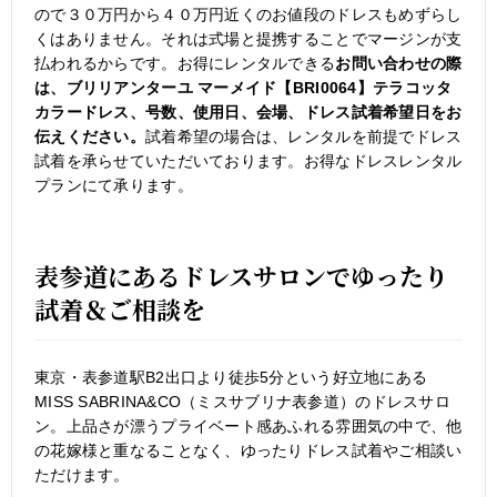
ので３０万円から４０万円近くのお値段のドレスもめずらし
くはありません。それは式場と提携することでマージンが支
払われるからです。お得にレンタルできる
お問い合わせの際
は、ブリリアンターユ マーメイド【BRI0064】テラコッタ
カラードレス、号数、使用日、会場、ドレス試着希望日をお
伝えください。
試着希望の場合は、レンタルを前提でドレス
試着を承らせていただいております。お得なドレスレンタル
プランにて承ります。
表参道にあるドレスサロンでゆったり
試着＆ご相談を
東京・表参道駅B2出口より徒歩5分という好立地にある
MISS SABRINA&CO（ミスサブリナ表参道）のドレスサロ
ン。上品さが漂うプライベート感あふれる雰囲気の中で、他
の花嫁様と重なることなく、ゆったりドレス試着やご相談い
ただけます。