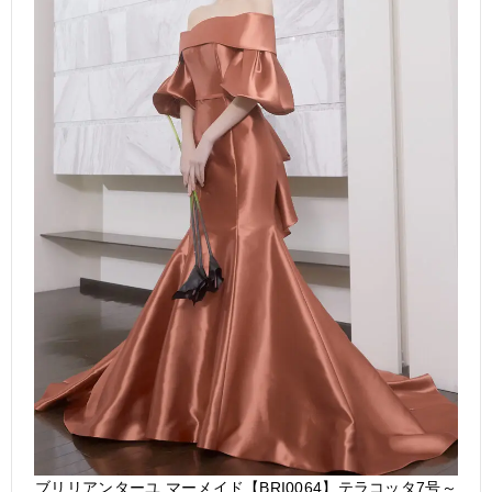
ブリリアンターユ マーメイド【BRI0064】テラコッタ7号～