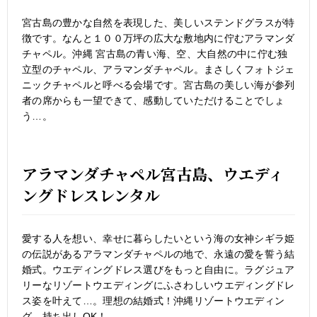
宮古島の豊かな自然を表現した、美しいステンドグラスが特
徴です。なんと１００万坪の広大な敷地内に佇むアラマンダ
チャペル。沖縄 宮古島の青い海、空、大自然の中に佇む独
立型のチャペル、アラマンダチャペル。まさしくフォトジェ
ニックチャペルと呼べる会場です。宮古島の美しい海が参列
者の席からも一望できて、感動していただけることでしょ
う…。
アラマンダチャペル宮古島、ウエディ
ングドレスレンタル
愛する人を想い、幸せに暮らしたいという海の女神シギラ姫
の伝説があるアラマンダチャペルの地で、永遠の愛を誓う結
婚式。ウエディングドレス選びをもっと自由に。ラグジュア
リーなリゾートウエディングにふさわしいウエディングドレ
ス姿を叶えて…。理想の結婚式！沖縄リゾートウエディン
グ、持ち出しOK！