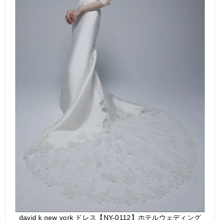
david k new york ドレス【NY-0112】ホテルウェディング