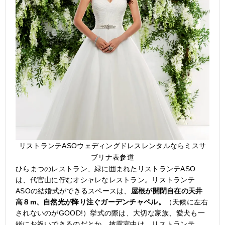
リストランテASOウェディングドレスレンタルならミスサ
ブリナ表参道
ひらまつのレストラン、緑に囲まれた
リストランテASO
は、代官山に佇むオシャレなレストラン。リストランテ
ASOの結婚式ができるスペースは、
屋根が開閉自在の天井
高８m、自然光が降り注ぐガーデンチャペル。
（天候に左右
されないのがGOOD!）挙式の際は、大切な家族、愛犬も一
緒にお祝いできるのだとか。披露宴中は、リストランテ