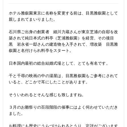
ホテル雅叙園東京に名称を変更する前は、目黒雅叙園として
親しまれてまいりました。
石川県ご出身の創業者 細川力蔵さんが東京芝浦の自邸を改
築されて純日本式の料亭（芝浦雅叙園）を経営、その後目
黒 岩永省一邸さんの建造物を入手されて、増改築 目黒雅
叙園と名付けられ料亭をスタート。
日本国内最初の総合結婚式場として、とても有名です。
千と千尋の映画の中の湯屋は、目黒雅叙園もご参考にされて
いると、どこかで耳にしたことがあります。
そういわれるとそんな感じも致しますね。
３月のお雛祭りの百段階段の催事にはよく伺わせていただき
ました。
お料理にも歴史にうらづけられるとうり、定評がございます