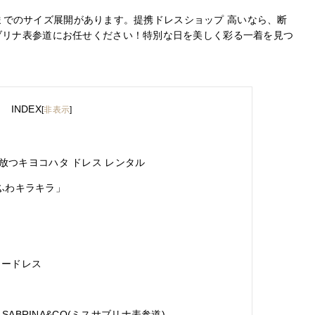
1号までのサイズ展開があります。提携ドレスショップ 高いなら、断
ブリナ表参道にお任せください！特別な日を美しく彩る一着を見つ
INDEX
[
非表示
]
放つキヨコハタ ドレス レンタル
わふわキラキラ」
ラードレス
SABRINA&CO(ミスサブリナ表参道)