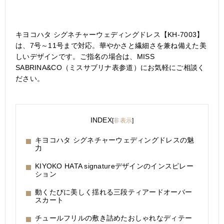
キヨコハタ シグネチャーウェディングドレス【KH-7003】
は、7号～11号まで対応。華やかさと繊細さを兼ね備えた美
しいデザインです。ご指名の場合は、MISS
SABRINA&CO（ミスサブリナ表参道）にお気軽にご相談く
ださい。
INDEX
[
非表示
]
キヨコハタ シグネチャーウェディングドレスの魅
力
KIYOKO HATA signatureデザインのインスピレー
ション
動くたびに美しく揺れる三段ティアードオーバー
スカート
チュールフリルの敷き詰めたおしゃれなディテー