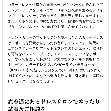
カラードレスの特徴的な要素の一つが、バックに施されたア
シンメトリックなリボンです。リボンは視線を集めるデザイ
ンで、ドレッシーな装飾を与え、後ろ姿も美しく見せます。
また、リボンの形状や結び方により、個性を表現することも
でき、シンプルさの中に遊び心を感じさせてくれます。
トレンドカラーのマットサテンを使用したこのカラードレス
は、魅力的な要素が詰まったお色直しドレスです。胸元のニ
ュアンスドレープやフィット＆フレアのシルエット、取り外
し可能なパフスリーブ、そしてアシンメトリックなリボン
が、すべて相まって特別な日の完璧なスタイルを実現しま
す。ぜひ、
カラードレス スレンダーライン
テラコッタ
【KNE0016】で新しい自分を見つけ、美しい思い出を作り
上げてください。あなたの魅力を最大限に引き出す、素晴ら
しいセレクトとなるでしょう。
表参道にあるドレスサロンでゆったり
試着＆ご相談を