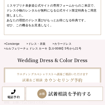
ミスサブリナ表参道公式サイトの専用フォームからのご来店で、
ドレス小物のレンタルが無料になる公式サイト限定特典をご用意
致しました。
あなたの理想のドレス選びがもっとお得になる特典です。
ぜひ、この機会をお見逃しなく。
>Concierge
>ドレス・衣装
>カラードレス
>ルルフェリーチェ ドレス カーキ【LU-0088】5号から21号
Wedding Dress & Color Dress
ウエディングスペシャリストへ直接ご相談いただけます
カウンセリング予約
試着＆ご相談
試着相談を予約する
サロンは完全貸切の予約制となっております。他の花嫁様とご一緒になる
お得
電話予約
ことはございません。
アットホームな落ち着いた雰囲気です。新郎様、新
婦様、お揃いでおでかけください。