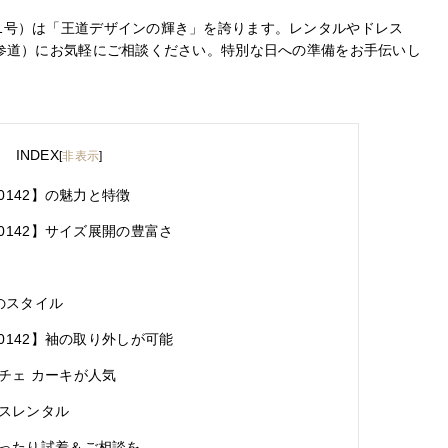
号～21号）は「王道デザインの輝き」を誇ります。レンタルやドレス
リナ表参道）にお気軽にご相談ください。特別な日への準備をお手伝いし
INDEX
[
非表示
]
0142】の魅力と特徴
0142】サイズ展開の豊富さ
のスタイル
0142】袖の取り外しが可能
チェ カーキが人気
スレンタル
ったり試着＆ご相談を