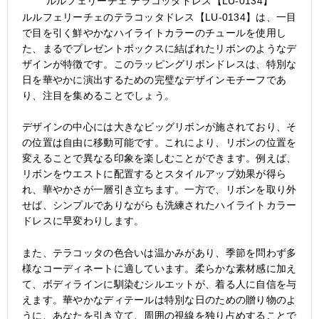
ルルフェリーチェ テラコッタドレス【LU-0134】
ルルフェリーチェのテラコッタドレス【LU-0134】は、一目
で目を引く鮮やかなハイライトカラーのチュールを使用し
た、まるでプレゼントボックスに結ばれたリボンのようなデ
ザインが特徴です。このラッピングリボンドレスは、特別な
日を華やかに演出するための完璧なデザインモチーフであ
り、注目を集めることでしょう。
デザインの中心には大きなビッグリボンが施されており、そ
の位置は自由に移動可能です。これにより、リボンの位置を
変えることで異なる印象を楽しむことができます。例えば、
リボンをウエストに配置するとスタイルアップ効果が得ら
れ、華やかさが一層引き立ちます。一方で、リボンを取り外
せば、シンプルでありながらも洗練されたハイライトカラー
ドレスに早変わりします。
また、テラコッタの色合いは温かみがあり、季節を問わず多
様なコーディネートに適しています。柔らかな素材感に加え
て、ボディラインに馴染むシルエットが、着る人に自信を与
えます。華やかなディテールは特別な日のための贈り物のよ
うに、あなたを引き立て、周囲の視線を独り占めすることで