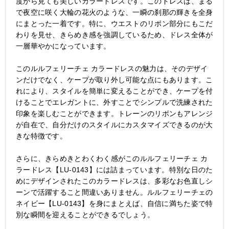
度から見ても美しいカラードレスです。このドレスは、まる
で夜空に咲く大輪の花火のような、一瞬の刹那の輝きを全身
にまとった一着です。特に、ウエストのリボン部分にもこだ
わりを見せ、きらめき感を強調しているため、ドレス全体が
一層華やかになっています。
このルルフェリーチェ カラードレスの魅力は、そのデザイ
ンだけでなく、ケープが取り外し可能な点にもあります。こ
れにより、スタイルを簡単に変えることができ、ケープを付
けることでエレガントに、外すことでシンプルで洗練された
印象を楽しむことができます。トレーンのリボンもアレンジ
が自在で、自分だけのスタイルにカスタマイズできるのが大
きな特徴です。
さらに、きらめきとわくわく感がこのルルフェリーチェ カ
ラードレス【LU-0143】には詰まっています。特別な日のた
めにデザインされたこのカラードレスは、多彩なお色直しシ
ーンで活躍すること間違いありません。ルルフェリーチェの
ネイビー【LU-0143】を身にまとえば、自信に満ちた姿で特
別な瞬間を迎えることができるでしょう。