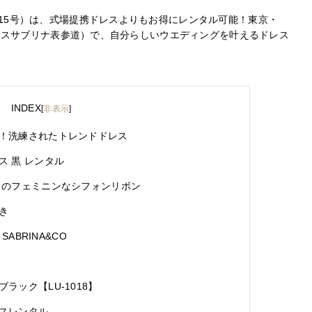
号～15号）は、式場提携ドレスよりもお得にレンタル可能！東京・
CO（ミスサブリナ表参道）で、自分らしいウエディングを叶えるドレス
INDEX
[
非表示
]
！洗練されたトレンドドレス
 黒 レンタル
スのフェミニンなシフォンリボン
き
SABRINA&CO
ラック【LU-1018】
スレンタル