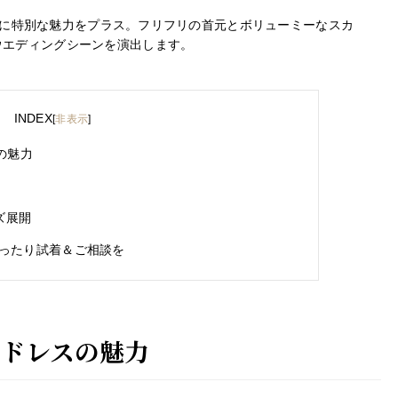
花嫁姿に特別な魅力をプラス。フリフリの首元とボリューミーなスカ
ウエディングシーンを演出します。
INDEX
[
非表示
]
の魅力
ズ展開
ったり試着＆ご相談を
いドレスの魅力