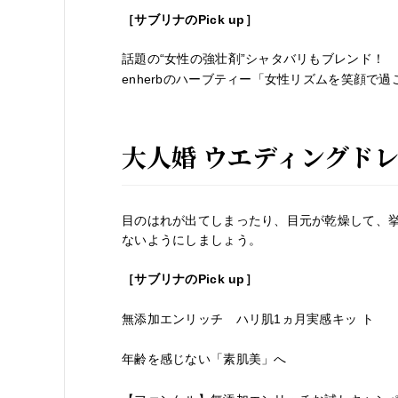
［サブリナの
Pick up
］
話題の“女性の強壮剤”シャタバリもブレンド！
enherbのハーブティー「女性リズムを笑顔で
大人婚 ウエディングド
目のはれが出てしまったり、目元が乾燥して、
ないようにしましょう。
［サブリナの
Pick up
］
無添加エンリッチ ハリ肌1ヵ月実感キッ ト
年齢を感じない「素肌美」へ