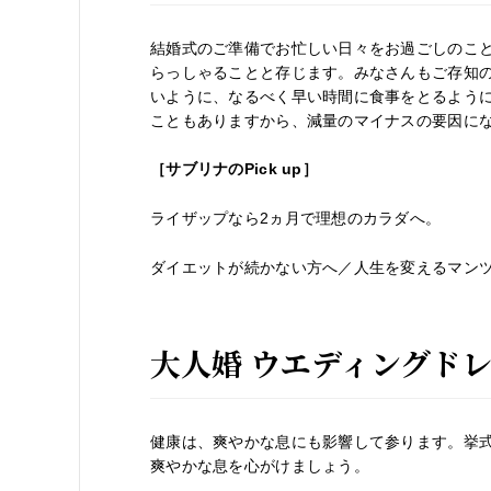
結婚式のご準備でお忙しい日々をお過ごしのこ
らっしゃることと存じます。みなさんもご存知
いように、なるべく早い時間に食事をとるよう
こともありますから、減量のマイナスの要因に
［サブリナの
Pick up
］
ライザップなら2ヵ月で理想のカラダへ。
ダイエットが続かない方へ／人生を変えるマン
大人婚 ウエディングド
健康は、爽やかな息にも影響して参ります。挙
爽やかな息を心がけましょう。