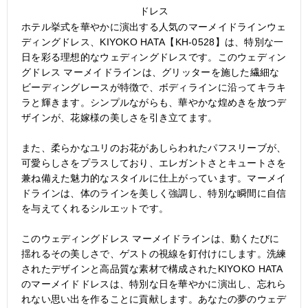
ドレス
ホテル挙式を華やかに演出する人気のマーメイドラインウェ
ディングドレス、KIYOKO HATA【KH-0528】は、特別な一
日を彩る理想的なウェディングドレスです。このウェディン
グドレス マーメイドラインは、グリッターを施した繊細な
ビーディングレースが特徴で、ボディラインに沿ってキラキ
ラと輝きます。シンプルながらも、華やかな煌めきを放つデ
ザインが、花嫁様の美しさを引き立てます。
また、柔らかなユリのお花があしらわれたパフスリーブが、
可愛らしさをプラスしており、エレガントさとキュートさを
兼ね備えた魅力的なスタイルに仕上がっています。マーメイ
ドラインは、体のラインを美しく強調し、特別な瞬間に自信
を与えてくれるシルエットです。
このウェディングドレス マーメイドラインは、動くたびに
揺れるその美しさで、ゲストの視線を釘付けにします。洗練
されたデザインと高品質な素材で構成されたKIYOKO HATA
のマーメイドドレスは、特別な日を華やかに演出し、忘れら
れない思い出を作ることに貢献します。あなたの夢のウェデ