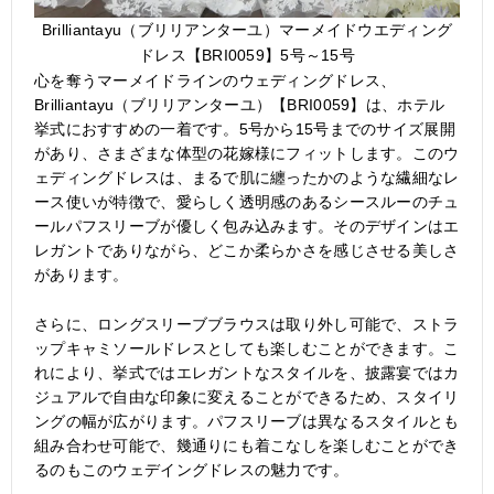
Brilliantayu（ブリリアンターユ）マーメイドウエディング
ドレス【BRI0059】5号～15号
心を奪うマーメイドラインのウェディングドレス、
Brilliantayu（ブリリアンターユ）【BRI0059】は、ホテル
挙式におすすめの一着です。5号から15号までのサイズ展開
があり、さまざまな体型の花嫁様にフィットします。このウ
ェディングドレスは、まるで肌に纏ったかのような繊細なレ
ース使いが特徴で、愛らしく透明感のあるシースルーのチュ
ールパフスリーブが優しく包み込みます。そのデザインはエ
レガントでありながら、どこか柔らかさを感じさせる美しさ
があります。
さらに、ロングスリーブブラウスは取り外し可能で、ストラ
ップキャミソールドレスとしても楽しむことができます。こ
れにより、挙式ではエレガントなスタイルを、披露宴ではカ
ジュアルで自由な印象に変えることができるため、スタイリ
ングの幅が広がります。パフスリーブは異なるスタイルとも
組み合わせ可能で、幾通りにも着こなしを楽しむことができ
るのもこのウェデイングドレスの魅力です。