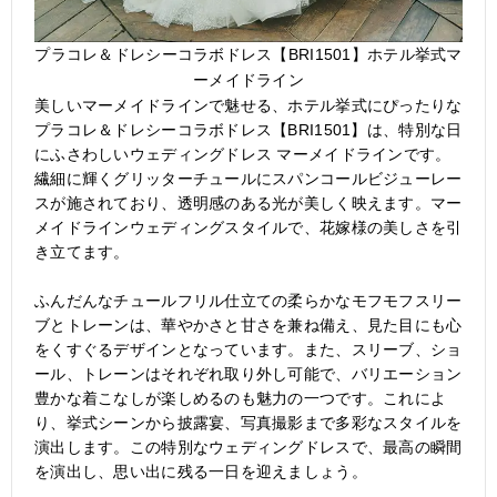
プラコレ＆ドレシーコラボドレス【BRI1501】ホテル挙式マ
ーメイドライン
美しいマーメイドラインで魅せる、ホテル挙式にぴったりな
プラコレ＆ドレシーコラボドレス【BRI1501】は、特別な日
にふさわしいウェディングドレス マーメイドラインです。
繊細に輝くグリッターチュールにスパンコールビジューレー
スが施されており、透明感のある光が美しく映えます。マー
メイドラインウェディングスタイルで、花嫁様の美しさを引
き立てます。
ふんだんなチュールフリル仕立ての柔らかなモフモフスリー
ブとトレーンは、華やかさと甘さを兼ね備え、見た目にも心
をくすぐるデザインとなっています。また、スリーブ、ショ
ール、トレーンはそれぞれ取り外し可能で、バリエーション
豊かな着こなしが楽しめるのも魅力の一つです。これによ
り、挙式シーンから披露宴、写真撮影まで多彩なスタイルを
演出します。この特別なウェディングドレスで、最高の瞬間
を演出し、思い出に残る一日を迎えましょう。