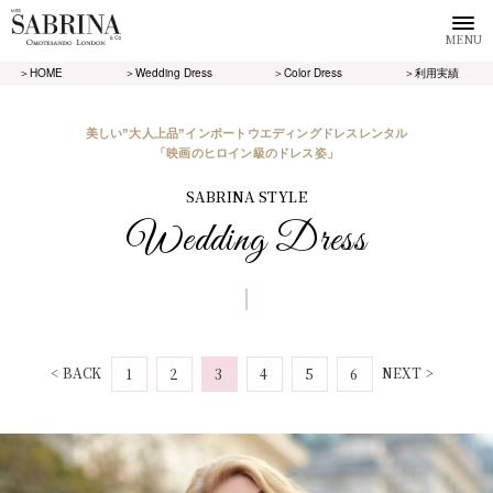
MENU
＞HOME
＞Wedding Dress
＞Color Dress
＞利用実績
美しい”大人上品”インポートウエディングドレスレンタル
「映画のヒロイン級のドレス姿」
SABRINA STYLE
Wedding Dress
< BACK
NEXT >
1
2
3
4
5
6