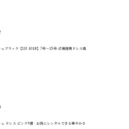
2
ェブラック【LU-1018】7号～15号-式場提携ドレス高
8
ェ ドレス ピンク9選 - お得にレンタルできる華やかさ